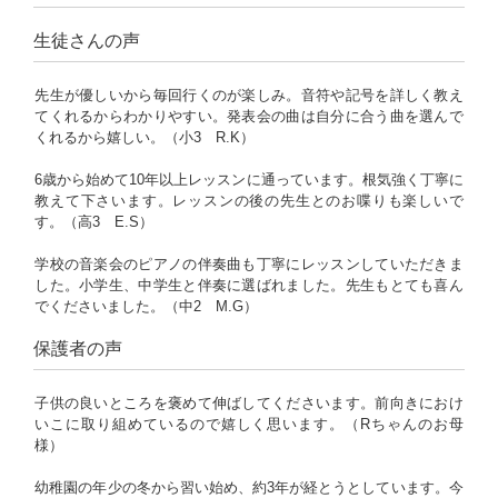
生徒さんの声
先生が優しいから毎回行くのが楽しみ。音符や記号を詳しく教え
てくれるからわかりやすい。発表会の曲は自分に合う曲を選んで
くれるから嬉しい。（小3 R.K）
6歳から始めて10年以上レッスンに通っています。根気強く丁寧に
教えて下さいます。レッスンの後の先生とのお喋りも楽しいで
す。（高3 E.S）
学校の音楽会のピアノの伴奏曲も丁寧にレッスンしていただきま
した。小学生、中学生と伴奏に選ばれました。先生もとても喜ん
でくださいました。（中2 M.G）
保護者の声
子供の良いところを褒めて伸ばしてくださいます。前向きにおけ
いこに取り組めているので嬉しく思います。（Rちゃんのお母
様）
幼稚園の年少の冬から習い始め、約3年が経とうとしています。今